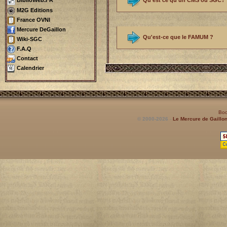
BiblioWeb.FR
M2G Editions
France OVNI
Mercure DeGaillon
Qu'est-ce que le FAMUM ?
Wiki-SGC
F.A.Q
Contact
Calendrier
Boo
© 2000-2026
-
Le Mercure de Gaillo