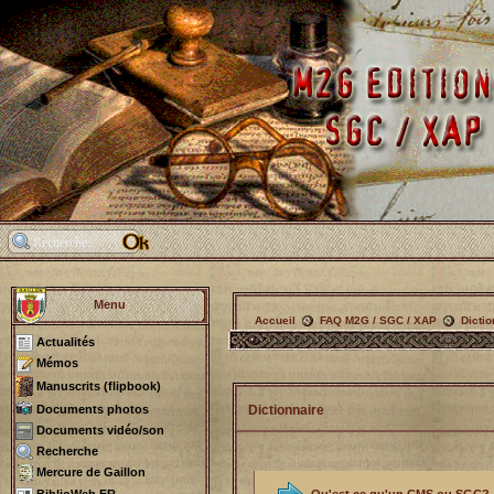
Menu
Accueil
FAQ M2G / SGC / XAP
Dictio
Actualités
Mémos
Manuscrits (flipbook)
Dictionnaire
Documents photos
Documents vidéo/son
Recherche
Mercure de Gaillon
Qu'est ce qu'un CMS ou SGC?